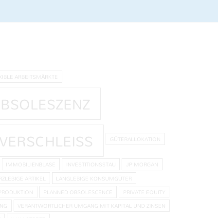
XIBLE ARBEITSMÄRKTE
OBSOLESZENZ
VERSCHLEISS
GÜTERALLOKATION
IMMOBILIENBLASE
INVESTITIONSSTAU
JP MORGAN
RZLEBIGE ARTIKEL
LANGLEBIGE KONSUMGÜTER
PRODUKTION
PLANNED OBSOLESCENCE
PRIVATE EQUITY
UNG
VERANTWORTLICHER UMGANG MIT KAPITAL UND ZINSEN