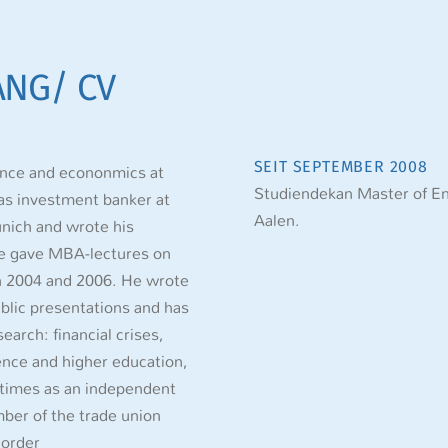
NG/ CV
nance and econonmics at
SEIT SEPTEMBER 2008
Studiendekan Master of En
as investment banker at
Aalen.
nich and wrote his
 He gave MBA-lectures on
in 2004 and 2006. He wrote
ublic presentations and has
earch: financial crises,
ence and higher education,
e times as an independent
ber of the trade union
 order