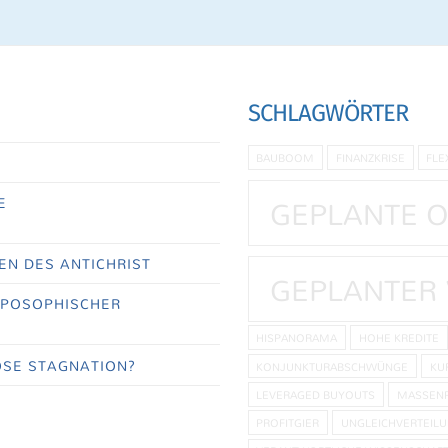
SCHLAGWÖRTER
BAUBOOM
FINANZKRISE
FLE
GEPLANTE 
E
EN DES ANTICHRIST
GEPLANTER 
OPOSOPHISCHER
HISPANORAMA
HOHE KREDITE
SE STAGNATION?
KONJUNKTURABSCHWÜNGE
KU
LEVERAGED BUYOUTS
MASSEN
PROFITGIER
UNGLEICHVERTEIL