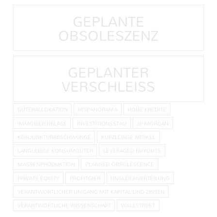
GEPLANTE
OBSOLESZENZ
GEPLANTER
VERSCHLEISS
GÜTERALLOKATION
HISPANORAMA
HOHE KREDITE
IMMOBILIENBLASE
INVESTITIONSSTAU
JP MORGAN
KONJUNKTURABSCHWÜNGE
KURZLEBIGE ARTIKEL
LANGLEBIGE KONSUMGÜTER
LEVERAGED BUYOUTS
MASSENPRODUKTION
PLANNED OBSOLESCENCE
PRIVATE EQUITY
PROFITGIER
UNGLEICHVERTEILUNG
VERANTWORTLICHER UMGANG MIT KAPITAL UND ZINSEN
VERANTWORTLICHE WISSENSCHAFT
WALLSTREET