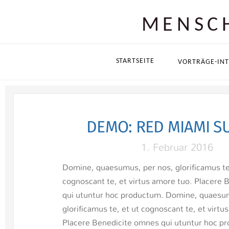
MENSCH
STARTSEITE
VORTRÄGE-INT
DEMO: BEACH TO
DEMO: RED MIAMI S
4. Februar 2016
1. Februar 2016
Domine, quaesumus, per nos, glorificamus te,
Domine, quaesumus, per nos, glorificamus te
cognoscant te, et virtus amore tuo. Placere 
cognoscant te, et virtus amore tuo. Placere
qui utuntur hoc productum. Domine, quaesum
qui utuntur hoc productum. Domine, quaesum
glorificamus te, et ut cognoscant te, et virtus
glorificamus te, et ut cognoscant te, et virtu
Placere Benedicite omnes qui utuntur hoc pr
Placere Benedicite omnes qui utuntur hoc p