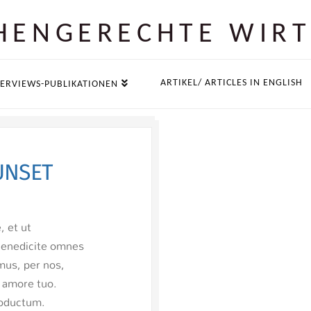
EN­GERECHTE WIR
ARTIKEL/ ARTICLES IN ENGLISH
ERVIEWS-PUBLIKATIONEN
WN
UNSET
 et ut
, et ut
Benedicite omnes
 Benedicite omnes
us, per nos,
us, per nos,
 amore tuo.
s amore tuo.
oductum.
roductum.