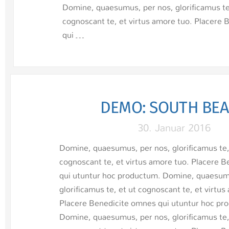
Domine, quaesumus, per nos, glorificamus te,
Domine, quaesumus, per nos, glorificamus te
cognoscant te, et virtus amore tuo. Placere 
cognoscant te, et virtus amore tuo. Placere
qui …
qui …
DEMO: SOUTH BE
30. Januar 2016
Domine, quaesumus, per nos, glorificamus te,
cognoscant te, et virtus amore tuo. Placere 
qui utuntur hoc productum. Domine, quaesum
glorificamus te, et ut cognoscant te, et virtus
Placere Benedicite omnes qui utuntur hoc pr
Domine, quaesumus, per nos, glorificamus te,