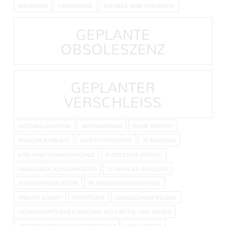
BAUBOOM
FINANZKRISE
FLEXIBLE ARBEITSMÄRKTE
GEPLANTE
OBSOLESZENZ
GEPLANTER
VERSCHLEISS
GÜTERALLOKATION
HISPANORAMA
HOHE KREDITE
IMMOBILIENBLASE
INVESTITIONSSTAU
JP MORGAN
KONJUNKTURABSCHWÜNGE
KURZLEBIGE ARTIKEL
LANGLEBIGE KONSUMGÜTER
LEVERAGED BUYOUTS
MASSENPRODUKTION
PLANNED OBSOLESCENCE
PRIVATE EQUITY
PROFITGIER
UNGLEICHVERTEILUNG
VERANTWORTLICHER UMGANG MIT KAPITAL UND ZINSEN
VERANTWORTLICHE WISSENSCHAFT
WALLSTREET