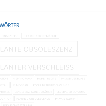
GWÖRTER
FINANZKRISE
FLEXIBLE ARBEITSMÄRKTE
LANTE OBSOLESZENZ
LANTER VERSCHLEISS
ATION
HISPANORAMA
HOHE KREDITE
IMMOBILIENBLASE
SSTAU
JP MORGAN
KONJUNKTURABSCHWÜNGE
ARTIKEL
LANGLEBIGE KONSUMGÜTER
LEVERAGED BUYOUTS
DUKTION
PLANNED OBSOLESCENCE
PRIVATE EQUITY
UNGLEICHVERTEILUNG