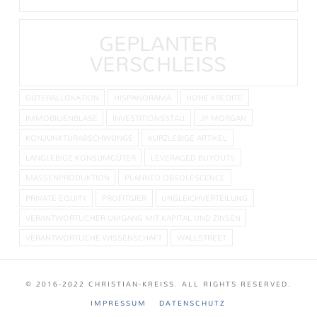
GEPLANTER
VERSCHLEISS
GÜTERALLOKATION
HISPANORAMA
HOHE KREDITE
IMMOBILIENBLASE
INVESTITIONSSTAU
JP MORGAN
KONJUNKTURABSCHWÜNGE
KURZLEBIGE ARTIKEL
LANGLEBIGE KONSUMGÜTER
LEVERAGED BUYOUTS
MASSENPRODUKTION
PLANNED OBSOLESCENCE
PRIVATE EQUITY
PROFITGIER
UNGLEICHVERTEILUNG
VERANTWORTLICHER UMGANG MIT KAPITAL UND ZINSEN
VERANTWORTLICHE WISSENSCHAFT
WALLSTREET
© 2016-2022 CHRISTIAN-KREISS. ALL RIGHTS RESERVED.
IMPRESSUM
DATENSCHUTZ