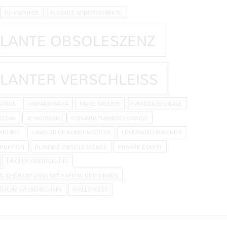
FINANZKRISE
FLEXIBLE ARBEITSMÄRKTE
LANTE OBSOLESZENZ
LANTER VERSCHLEISS
ATION
HISPANORAMA
HOHE KREDITE
IMMOBILIENBLASE
SSTAU
JP MORGAN
KONJUNKTURABSCHWÜNGE
ARTIKEL
LANGLEBIGE KONSUMGÜTER
LEVERAGED BUYOUTS
DUKTION
PLANNED OBSOLESCENCE
PRIVATE EQUITY
UNGLEICHVERTEILUNG
LICHER UMGANG MIT KAPITAL UND ZINSEN
LICHE WISSENSCHAFT
WALLSTREET