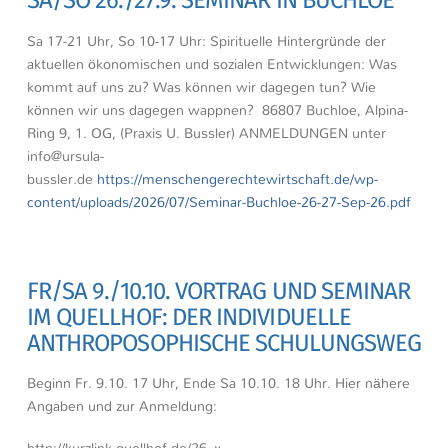
SA/SO 26./27.9. SEMINAR IN BUCHLOE
Sa 17-21 Uhr, So 10-17 Uhr: Spirituelle Hintergründe der
aktuellen ökonomischen und sozialen Entwicklungen: Was
kommt auf uns zu? Was können wir dagegen tun? Wie
können wir uns dagegen wappnen? 86807 Buchloe, Alpina-
Ring 9, 1. OG, (Praxis U. Bussler) ANMELDUNGEN unter
info@ursula-
bussler.de
https://menschengerechtewirtschaft.de/wp-
content/uploads/2026/07/Seminar-Buchloe-26-27-Sep-26.pdf
FR/SA 9./10.10. VORTRAG UND SEMINAR
IM QUELLHOF: DER INDIVIDUELLE
ANTHROPOSOPHISCHE SCHULUNGSWEG
Beginn Fr. 9.10. 17 Uhr, Ende Sa 10.10. 18 Uhr. Hier nähere
Angaben und zur Anmeldung:
http://kurzlink.quellhof.de/26_x